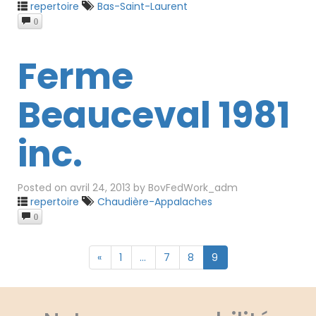
repertoire
Bas-Saint-Laurent
0
Ferme
Beauceval 1981
inc.
Posted on
avril 24, 2013
by
BovFedWork_adm
repertoire
Chaudière-Appalaches
0
«
1
…
7
8
9